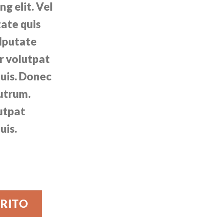
g elit. Vel
tate quis
ulputate
r volutpat
uis. Donec
rutrum.
utpat
uis.
May cantidad
RRITO