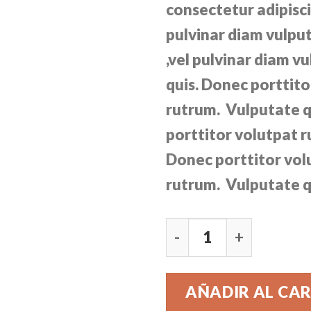
consectetur adipiscin
pulvinar diam vulpu
,vel pulvinar diam v
quis. Donec porttito
rutrum. Vulputate q
porttitor volutpat 
Donec porttitor vol
rutrum. Vulputate q
Lucy Slim Jeans Noisy 
AÑADIR AL CA