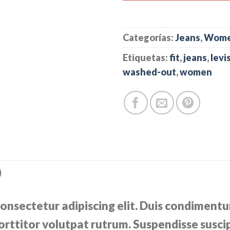
Categorías:
Jeans
,
Wom
Etiquetas:
fit
,
jeans
,
levi
washed-out
,
women
)
onsectetur adipiscing elit. Duis condimentu
rttitor volutpat rutrum. Suspendisse suscipi