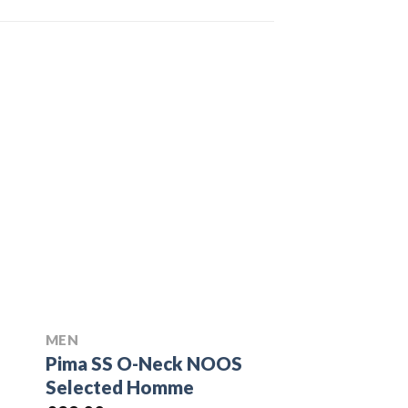
MEN
SWEATERS
Pima SS O-Neck NOOS
On1 Jersey U
Selected Homme
£
29.00