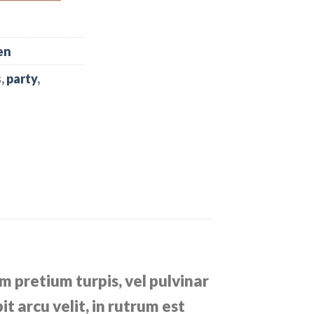
en
s
,
party
,
m pretium turpis, vel pulvinar
t arcu velit, in rutrum est