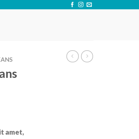
EANS
eans
it amet,