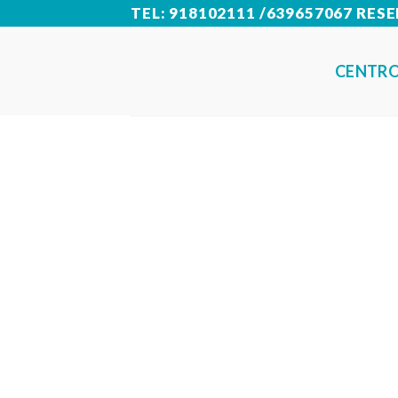
Skip
TEL: 918102111 /639657067 RE
to
CENTRO
content