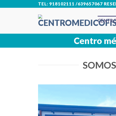
Skip
TEL: 918102111 /639657067 RE
to
CENTRO
content
Centro méd
SOMOS 