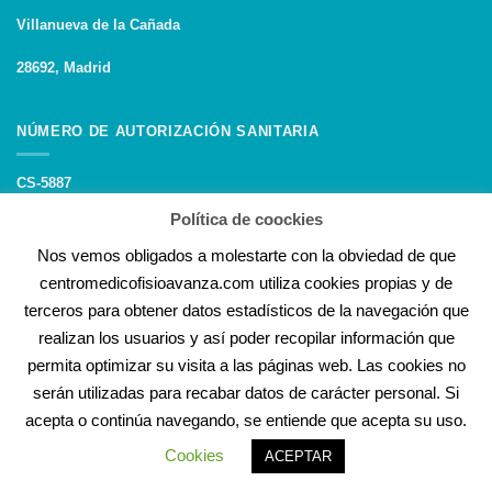
Villanueva de la Cañada
28692, Madrid
NÚMERO DE AUTORIZACIÓN SANITARIA
CS-5887
Política de coockies
Nos vemos obligados a molestarte con la obviedad de que
centromedicofisioavanza.com utiliza cookies propias y de
terceros para obtener datos estadísticos de la navegación que
AVISO LEGAL
POLÍTICA DE COOCKIES
POLÍTICA DE PRIVACIDAD
realizan los usuarios y así poder recopilar información que
©2020 Desarrollado por Canedupo
permita optimizar su visita a las páginas web. Las cookies no
serán utilizadas para recabar datos de carácter personal. Si
acepta o continúa navegando, se entiende que acepta su uso.
Cookies
ACEPTAR