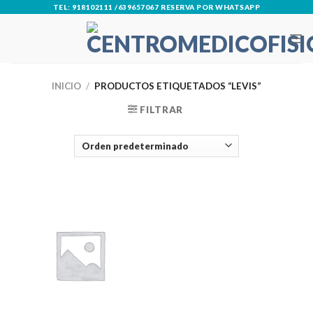
Skip
TEL: 918102111 /639657067 RESERVA POR WHATSAPP
to
content
INICIO
/
PRODUCTOS ETIQUETADOS “LEVIS”
FILTRAR