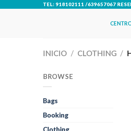
Skip
TEL: 918102111 /639657067 RE
to
CENTRO
content
INICIO
/
CLOTHING
/
H
BROWSE
Bags
Booking
Clothing