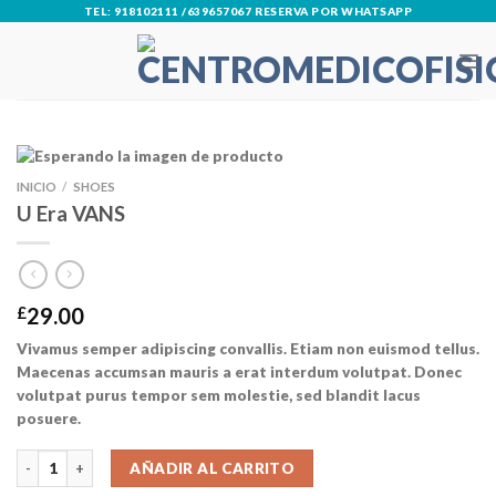
Skip
TEL: 918102111 /639657067 RESERVA POR WHATSAPP
to
content
INICIO
/
SHOES
U Era VANS
£
29.00
Vivamus semper adipiscing convallis. Etiam non euismod tellus.
Maecenas accumsan mauris a erat interdum volutpat. Donec
volutpat purus tempor sem molestie, sed blandit lacus
posuere.
U Era VANS cantidad
AÑADIR AL CARRITO