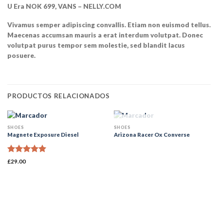
U Era NOK 699, VANS – NELLY.COM
Vivamus semper adipiscing convallis. Etiam non euismod tellus.
Maecenas accumsan mauris a erat interdum volutpat. Donec
volutpat purus tempor sem molestie, sed blandit lacus
posuere.
PRODUCTOS RELACIONADOS
SIN EXISTENCIAS
SHOES
SHOES
Magnete Exposure Diesel
Arizona Racer Ox Converse
Valorado
£
29.00
con
5.00
de 5