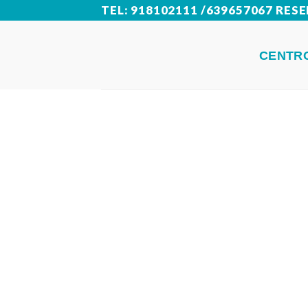
Skip
TEL: 918102111 /639657067 RE
to
CENTR
content