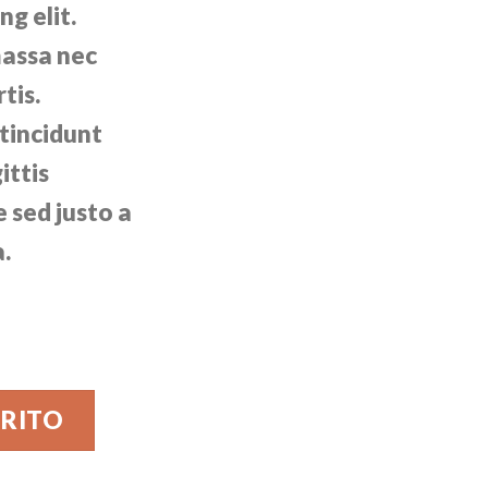
ng elit.
massa nec
tis.
tincidunt
ittis
 sed justo a
a.
Jones cantidad
RRITO