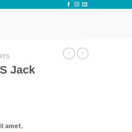
RTS
SS Jack
it amet,