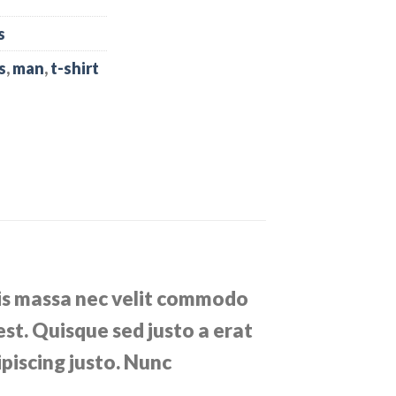
s
s
,
man
,
t-shirt
ulis massa nec velit commodo
est. Quisque sed justo a erat
ipiscing justo. Nunc