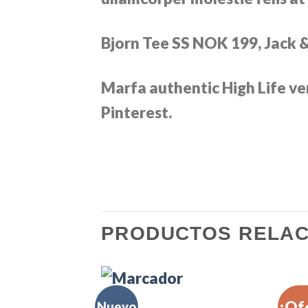
Bjorn Tee SS NOK 199, Jack 
Marfa authentic High Life v
Pinterest.
PRODUCTOS RELA
¡Of
Nuevo
MEN