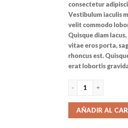
consectetur adipisci
Vestibulum iaculis 
velit commodo lobor
Quisque diam lacus, 
vitae eros porta, sag
rhoncus est. Quisque
erat lobortis gravid
Bjorn Tee SS Jack & 
AÑADIR AL CA