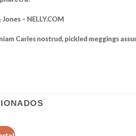
& Jones – NELLY.COM
eniam Carles nostrud, pickled meggings ass
CIONADOS
erta!