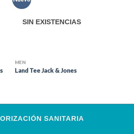
SIN EXISTENCIAS
MEN
MEN
SS Crew Calif
es
Land Tee Jack & Jones
River Island
£
29.00
ORIZACIÓN SANITARIA