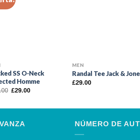
N
MEN
ked SS O-Neck
Randal Tee Jack & Jon
ected Homme
£
29.00
El
El
.00
£
29.00
precio
precio
original
actual
era:
es:
£29.00.
£29.00.
AVANZA
NÚMERO DE AUT