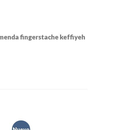
umenda fingerstache keffiyeh
Nuevo