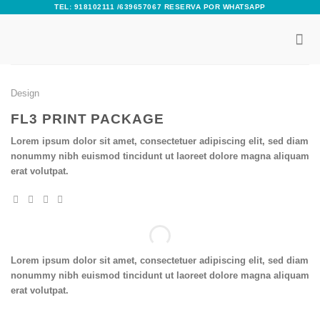
Skip
TEL: 918102111 /639657067 RESERVA POR WHATSAPP
to
content
Design
FL3 PRINT PACKAGE
Lorem ipsum dolor sit amet, consectetuer adipiscing elit, sed diam
nonummy nibh euismod tincidunt ut laoreet dolore magna aliquam
erat volutpat.
Lorem ipsum dolor sit amet, consectetuer adipiscing elit, sed diam
nonummy nibh euismod tincidunt ut laoreet dolore magna aliquam
erat volutpat.