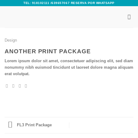
Skip
TEL: 918102111 /639657067 RESERVA POR WHATSAPP
to
content
Design
ANOTHER PRINT PACKAGE
Lorem ipsum dolor sit amet, consectetuer adipiscing elit, sed diam
nonummy nibh euismod tincidunt ut laoreet dolore magna aliquam
erat volutpat.
FL3 Print Package