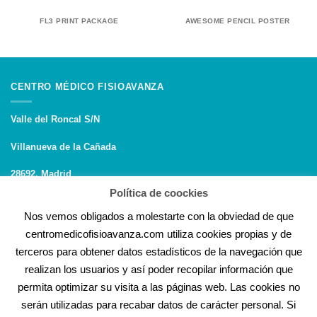
FL3 PRINT PACKAGE
AWESOME PENCIL POSTER
CENTRO MÉDICO FISIOAVANZA
Valle del Roncal S/N
Villanueva de la Cañada
28692, Madrid
Política de coockies
NÚMERO DE AUTORIZACIÓN SANITARIA
Nos vemos obligados a molestarte con la obviedad de que
centromedicofisioavanza.com utiliza cookies propias y de
CS-5887
terceros para obtener datos estadísticos de la navegación que
realizan los usuarios y así poder recopilar información que
permita optimizar su visita a las páginas web. Las cookies no
serán utilizadas para recabar datos de carácter personal. Si