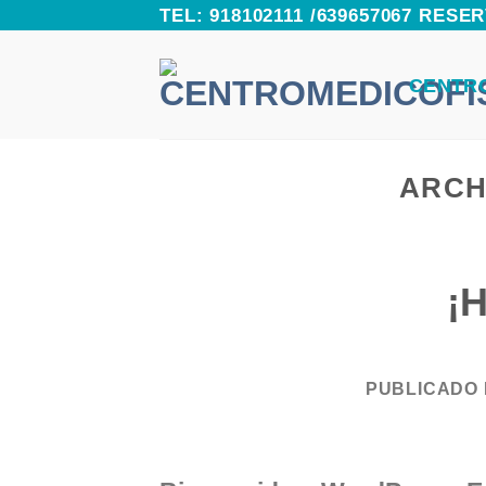
Skip
TEL: 918102111 /639657067 RES
to
CENTR
content
ARCH
¡
PUBLICADO