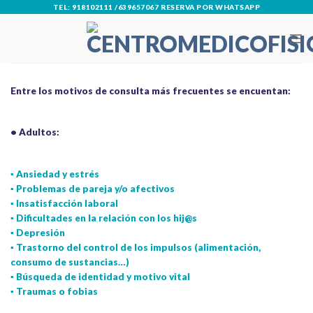
Skip
TEL: 918102111 /639657067 RESERVA POR WHATSAPP
to
content
Entre los motivos de consulta más frecuentes se encuentan:
• Adultos:
▪ Ansiedad y estrés
▪ Problemas de pareja y/o afectivos
▪ Insatisfacción laboral
▪ Dificultades en la relación con los hij@s
▪ Depresión
▪ Trastorno del control de los impulsos (alimentación,
consumo de sustancias…)
▪ Búsqueda de identidad y motivo vital
▪ Traumas o fobias