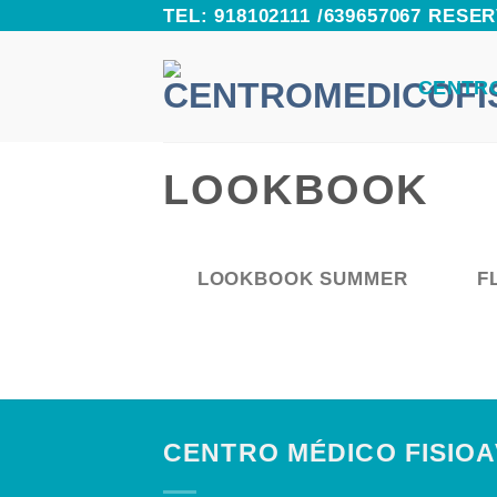
Skip
TEL: 918102111 /639657067 RES
to
CENTR
content
LOOKBOOK
LOOKBOOK SUMMER
F
CENTRO MÉDICO FISIO